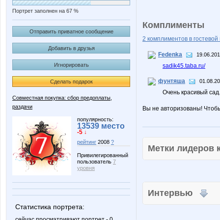
Портрет заполнен на 67 %
Комплименты
Отправить приватное сообщение
2 комплиментов в гостевой 
Добавить в друзья
Fedenka
19.06.201
Игнорировать
sadik45.taba.ru/
фунтяша
01.08.20
Сделать подарок
Очень красивый сад.
Совместная покупка: сбор предоплаты,
раздачи
Вы не авторизованы! Чтоб
популярность:
13539 место
-5 ↓
рейтинг
2008
?
Метки лидеров
Привилегированный
пользователь
7
уровня
Интервью
Статистика портрета:
сейчас просматривают портрет - 0