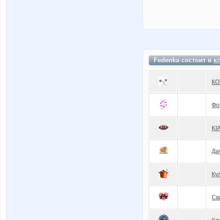
Fedenka состоит в
к
КО
Фо
KI
Да
Ку
Св