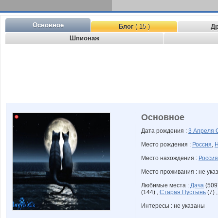
Основное
Блог
( 15 )
Д
Шпионаж
Основное
Дата рождения :
3 Апреля
Место рождения :
Россия
,
Н
Место нахождения :
Россия
Место проживания : не ука
Любимые места :
Дача
(509
(144) ,
Старая Пустынь
(7) 
Интересы : не указаны