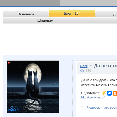
Блог
( 15 )
Основное
Д
Шпионаж
Да не о т
>
Блог
750
Да не о том думай, что 
ответить. Максим Горьк
Поделиться:
http://www.nn.ru/
Человек — это воспр