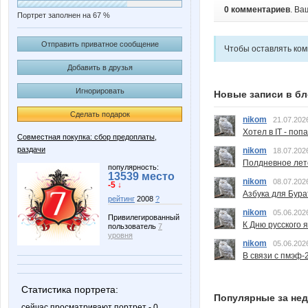
0 комментариев
. Ва
Портрет заполнен на 67 %
Отправить приватное сообщение
Чтобы оставлять ко
Добавить в друзья
Игнорировать
Новые записи в бл
Сделать подарок
nikom
21.07.202
Хотел в IT - поп
Совместная покупка: сбор предоплаты,
раздачи
nikom
18.07.202
Полдневное лет
популярность:
13539 место
nikom
08.07.202
-5 ↓
Азбука для Бура
рейтинг
2008
?
nikom
05.06.202
Привилегированный
К Дню русского 
пользователь
7
уровня
nikom
05.06.202
В связи с пмэф-
Статистика портрета:
Популярные за не
сейчас просматривают портрет - 0