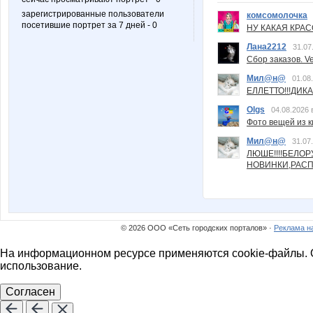
зарегистрированные пользователи
комсомолочка
посетившие портрет за 7 дней - 0
НУ КАКАЯ КРАСОТ
Лана2212
31.07
Сбор заказов. Ve
Мил@н@
01.08
ЕЛЛЕТТО!!!ДИК
Olgs
04.08.2026 
Фото вещей из ки
Мил@н@
31.07
ЛЮШЕ!!!!БЕЛО
НОВИНКИ,РАСП
© 2026 ООО «Сеть городских порталов» ·
Реклама н
На информационном ресурсе применяются cookie-файлы. О
использование.
Согласен